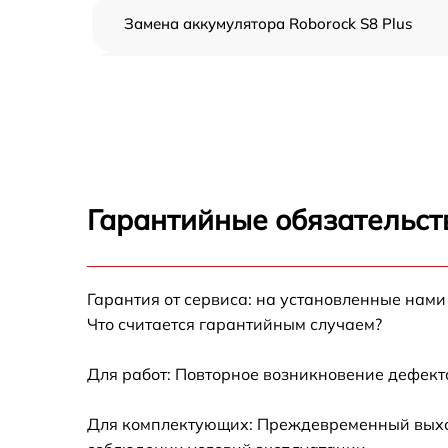
Замена аккумулятора Roborock S8 Plus
Ремонт цепи питания Roborock S8 Plus
Прошивка Roborock S8 Plus
Замена материнской платы Roborock S8 Plu
Гарантийные обязательст
Профилактическая чистка Roborock S8 Plus
Гарантия от сервиса: на установленные нами
Ремонт материнской платы Roborock S8 Plu
Что считается гарантийным случаем?
Комплексная чистка Roborock S8 Plus
Для работ: Повторное возникновение дефект
Восстановление аккумулятора Roborock S8
Для комплектующих: Преждевременный выход 
Plus