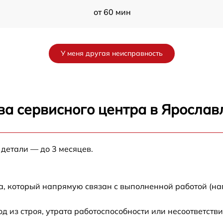
от 60 мин
от 60 мин
У меня другая неисправность
от 60 мин
s
от 60 мин
ва сервисного центра в Ярослав
от 30 мин
 детали — до 3 месяцев.
s
от 60 мин
от 30 мин
а, который напрямую связан с выполненной работой (на
от 30 мин
из строя, утрата работоспособности или несоответств