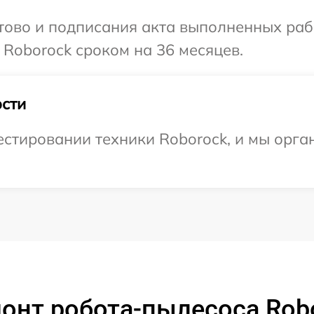
готово и подписания акта выполненных р
 Roborock сроком на 36 месяцев.
сти
стировании техники Roborock, и мы орга
онт робота-пылесоса Robo