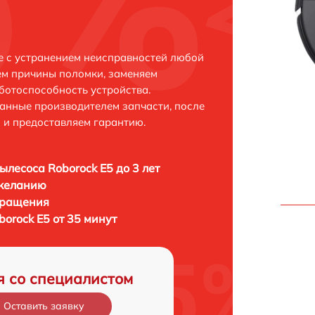
е с устранением неисправностей любой
ем причины поломки, заменяем
ботоспособность устройства.
анные производителем запчасти, после
 и предоставляем гарантию.
ылесоса Roborock E5 до 3 лет
 желанию
бращения
orock E5 от 35 минут
я со специалистом
Оставить заявку