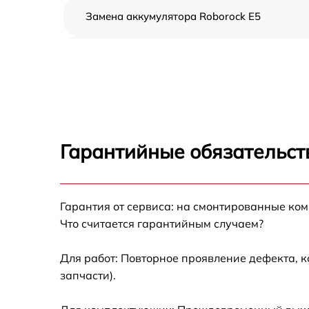
Замена аккумулятора Roborock E5
Ремонт цепи питания Roborock E5
Прошивка Roborock E5
Замена материнской платы Roborock E5
Гарантийные обязательст
Профилактическая чистка Roborock E5
Гарантия от сервиса: на смонтированные ко
Ремонт материнской платы Roborock E5
Что считается гарантийным случаем?
Комплексная чистка Roborock E5
Для работ: Повторное проявление дефекта, 
запчасти).
Восстановление аккумулятора Roborock E5